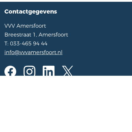
Contactgegevens
VVV Amersfoort
Breestraat 1, Amersfoort
T: 033-465 94 44
info@vvvamersfoort.nl
Openingstijden
Ma t/m za
10:00 - 17:00 uur
Zondag
11:00 - 16:00 uur
(Van 1 november t/m 31 maart op zondag