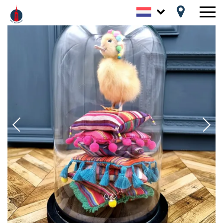
Tickets
Agenda
Ontdek
Routes
Praktisch
Blogs