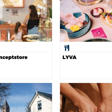
onceptstore
LYVA