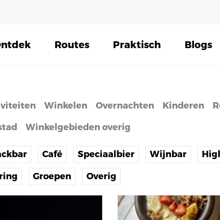
ntdek
Routes
Praktisch
Blogs
iviteiten
Winkelen
Overnachten
Kinderen
R
stad
Winkelgebieden overig
ackbar
Café
Speciaalbier
Wijnbar
Hig
ring
Groepen
Overig