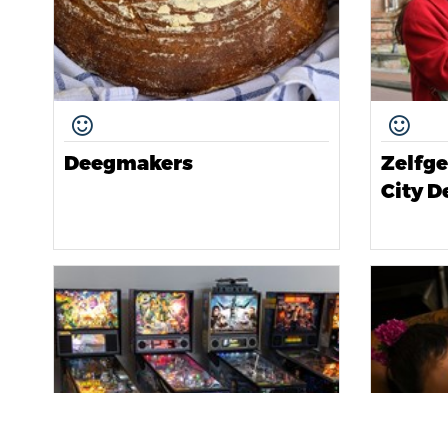
Deegmakers
Zelfge
City D