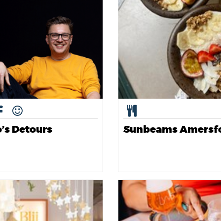
’s Detours
Sunbeams Amersf