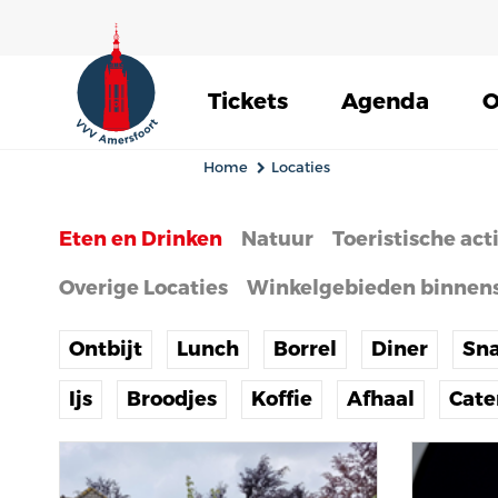
Tickets
Agenda
O
Home
Locaties
Eten en Drinken
Natuur
Toeristische act
Overige Locaties
Winkelgebieden binnen
Ontbijt
Lunch
Borrel
Diner
Sn
Ijs
Broodjes
Koffie
Afhaal
Cate