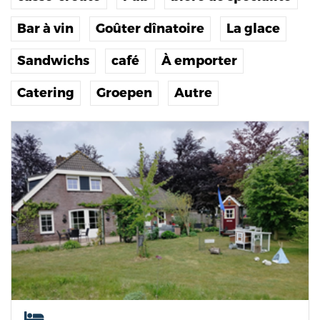
Bar à vin
Goûter dînatoire
La glace
Sandwichs
café
À emporter
Catering
Groepen
Autre