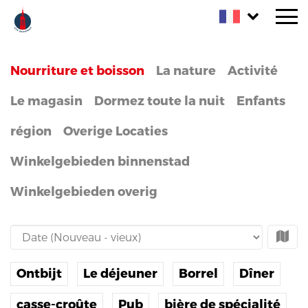
Nourriture et boisson
La nature
Activité
Le magasin
Dormez toute la nuit
Enfants
région
Overige Locaties
Home
Winkelgebieden binnenstad
Winkelgebieden overig
Ontbijt
Le déjeuner
Borrel
Dîner
casse-croûte
Pub
bière de spécialité