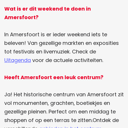
d
d
Wat is er dit weekend te doen in
e
e
Amersfoort?
z
z
e
e
In Amersfoort is er ieder weekend iets te
p
p
beleven! Van gezellige markten en exposities
a
a
tot festivals en livemuziek. Check de
g
g
Uitagenda
voor de actuele activiteiten.
i
i
n
n
Heeft Amersfoort een leuk centrum?
a
a
o
o
Ja! Het historische centrum van Amersfoort zit
p
p
vol monumenten, grachten, boetiekjes en
F
W
gezellige pleinen. Perfect om een middag te
a
h
shoppen of op een terras te zitten.Ontdek de
c
a