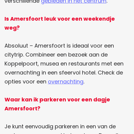
verschillende
gebieden in het centrum
.
e
t
b
s
Is Amersfoort leuk voor een weekendje
o
A
weg?
o
p
k
p
Absoluut – Amersfoort is ideaal voor een
citytrip. Combineer een bezoek aan de
Koppelpoort, musea en restaurants met een
overnachting in een sfeervol hotel. Check de
opties voor een
overnachting
.
Waar kan ik parkeren voor een dagje
Amersfoort?
Je kunt eenvoudig parkeren in een van de