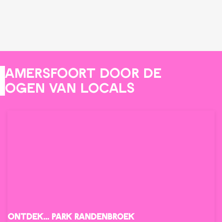
Amersfoort door de
ogen van locals
Ontdek... Park Randenbroek