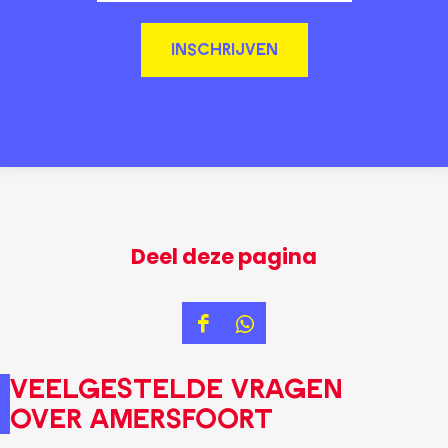
INSCHRIJVEN
Deel deze pagina
D
D
e
e
Veelgestelde vragen
e
e
over Amersfoort
l
l