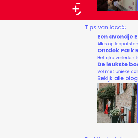
a
a
G
Tips van locals
r
a
Een avondje 
t
n
Alles op loopafsta
a
Ontdek Park 
Het rijke verleden
a
De leukste bo
r
Vol met unieke col
d
Bekijk alle blo
e
h
o
m
e
p