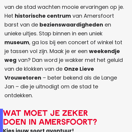
a
r
v
t
van de stad wachten mooie ervaringen op je.
r
a
d
Het
historische centrum
van Amersfoort
o
n
e
barst van de
bezienswaardigheden
en
u
l
k
unieke uitjes. Stap binnen in een uniek
t
o
k
museum
, ga los bij een concert of winkel tot
e
c
i
je tassen vol zijn. Maak je er een
weekendje
a
n
weg
van? Dan word je wakker met het geluid
l
g
van de klokken van de
Onze Lieve
s
s
Vrouwetoren
– beter bekend als de Lange
k
Jan – die je uitnodigt om de stad te
a
ontdekken.
a
Wat moet je zeker
r
doen in Amersfoort?
t
Kies jouw soort avontuur!