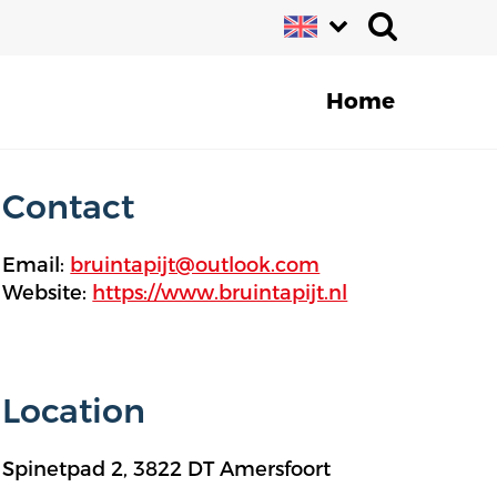
Home
Contact
Email:
bruintapijt@outlook.com
Website:
https://www.bruintapijt.nl
Location
Spinetpad 2, 3822 DT Amersfoort