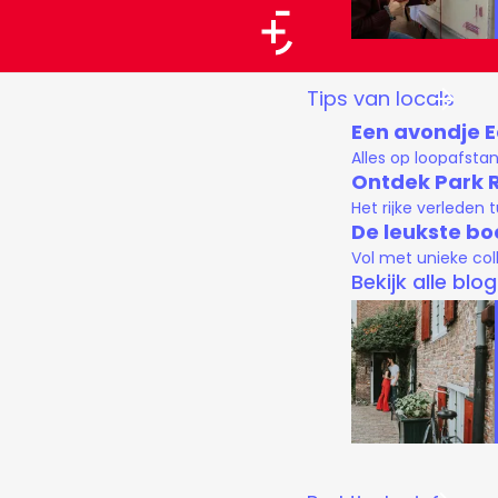
a
a
G
Tips van locals
r
a
Een avondje 
t
n
Alles op loopafsta
a
Ontdek Park 
Het rijke verleden
a
De leukste bo
r
Vol met unieke col
d
Bekijk alle blo
e
h
o
m
e
p