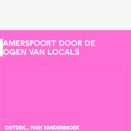
Amersfoort door de
ogen van locals
Ontdek... Park Randenbroek