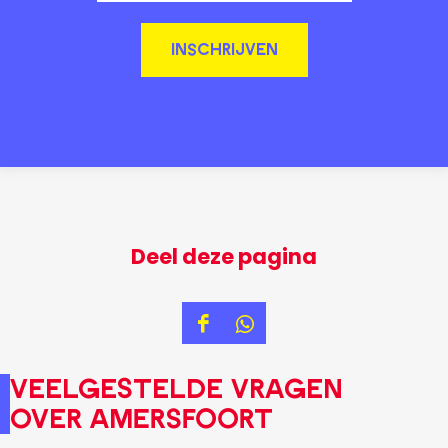
INSCHRIJVEN
Deel deze pagina
D
D
e
e
Veelgestelde vragen
e
e
over Amersfoort
l
l