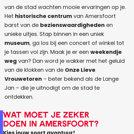
a
r
v
t
van de stad wachten mooie ervaringen op je.
r
a
d
Het
historische centrum
van Amersfoort
o
n
e
barst van de
bezienswaardigheden
en
u
l
k
unieke uitjes. Stap binnen in een uniek
t
o
k
museum
, ga los bij een concert of winkel tot
e
c
i
je tassen vol zijn. Maak je er een
weekendje
a
n
weg
van? Dan word je wakker met het geluid
l
g
van de klokken van de
Onze Lieve
s
s
Vrouwetoren
– beter bekend als de Lange
k
Jan – die je uitnodigt om de stad te
a
ontdekken.
a
Wat moet je zeker
r
doen in Amersfoort?
t
Kies jouw soort avontuur!