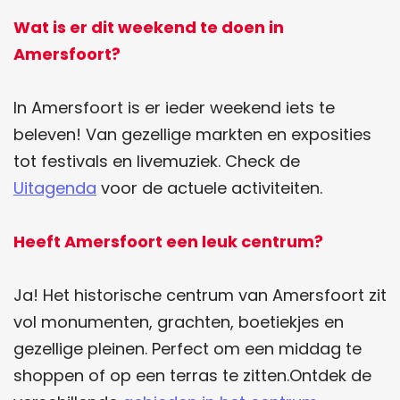
d
d
Wat is er dit weekend te doen in
e
e
Amersfoort?
z
z
e
e
In Amersfoort is er ieder weekend iets te
p
p
beleven! Van gezellige markten en exposities
a
a
tot festivals en livemuziek. Check de
g
g
Uitagenda
voor de actuele activiteiten.
i
i
n
n
Heeft Amersfoort een leuk centrum?
a
a
o
o
Ja! Het historische centrum van Amersfoort zit
p
p
vol monumenten, grachten, boetiekjes en
F
W
gezellige pleinen. Perfect om een middag te
a
h
shoppen of op een terras te zitten.Ontdek de
c
a