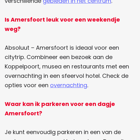
verschillende
gebieden in het centrum
.
e
t
b
s
Is Amersfoort leuk voor een weekendje
o
A
weg?
o
p
k
p
Absoluut – Amersfoort is ideaal voor een
citytrip. Combineer een bezoek aan de
Koppelpoort, musea en restaurants met een
overnachting in een sfeervol hotel. Check de
opties voor een
overnachting
.
Waar kan ik parkeren voor een dagje
Amersfoort?
Je kunt eenvoudig parkeren in een van de