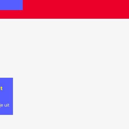
t
e uit