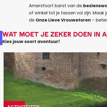
a
r
v
t
Amersfoort barst van de
beziensw
r
a
d
of winkel tot je tassen vol zijn. Maak 
o
n
e
de
Onze Lieve Vrouwetoren
– beter
u
l
k
Wat moet je zeker doen in 
t
o
k
e
c
i
Kies jouw soort avontuur!
a
n
A
l
g
c
s
s
t
k
i
a
v
a
i
r
t
t
e