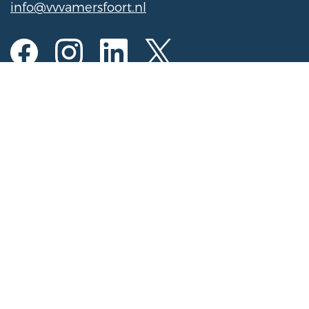
info@vvvamersfoort.nl
Heures
Lundi au samedi
10:00 h à 17:00 h
Dimanche
11:00 h à 16:00 h
(Ouvert le dimanche du 1er novembre au 31
mars de 11h00 à 15h00)
Enregistrez l'activité pour le calendrier
Inscrivez-vous l'activité