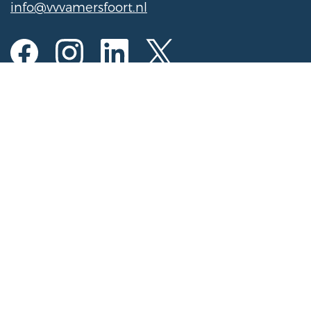
info@vvvamersfoort.nl
Öffnungszeiten
Mo bis Sa
10:00 - 17:00 Uhr
Sonntag
11:00 - 16:00 Uhr
(Geöffnet sonntags vom 1. November bis 31.
März von 11:00 bis 15:00 Uhr)
Aktivität für Kalender registrieren
Aktivität registrieren