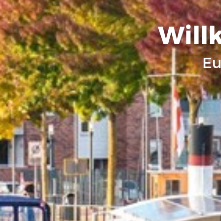
Will
Eu