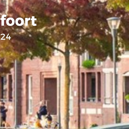
foort
024