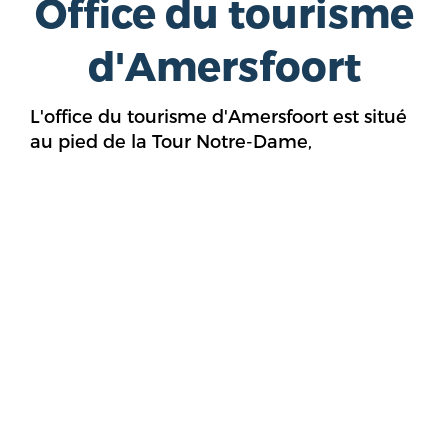
Office du tourisme
d'Amersfoort
L'office du tourisme d'Amersfoort est situé
au pied de la Tour Notre-Dame,
rayonnante au milieu du centre historique.
Pour des souvenirs sympas et des cartes-
cadeaux, vous êtes au bon endroit. Nous
avons notre propre ligne de produits I
LOVE AMERSFOORT, des souvenirs
typiquement hollandais, des délices locaux
et les meilleures bières d'Amersfoort.
Nous sommes heureux de vous conseiller
sur les meilleures activités et les plus beaux
endroits de la ville et de ses environs.
L'office du tourisme d'Amersfoort est le