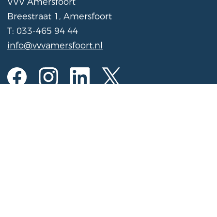
VVV Amersfoort
Breestraat 1, Amersfoort
T: 033-465 94 44
info@vvvamersfoort.nl
Opening hours
Mon to Sat
10:00 am - 5:00 pm
Sunday
11:00 am - 4:00 pm
(Open on Sundays from November 1 to March
31 from 11:00 AM - 3:00 PM)
Register activity for the calendar