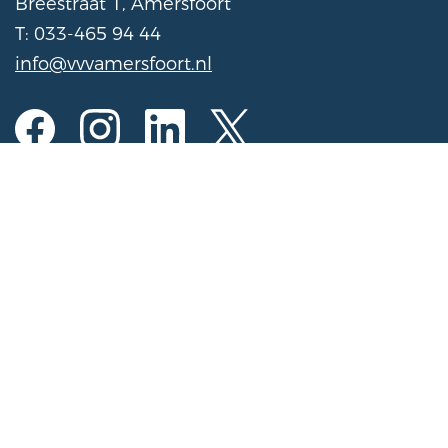
Breestraat 1, Amersfoort
T: 033-465 94 44
info@vvvamersfoort.nl
Opening hours
Mon to Sat
10:00 am - 5:00 pm
Sunday
11:00 am - 4:00 pm
(Open on Sundays from November 1 to March
31 from 11:00 AM - 3:00 PM)
Register activity for the calendar