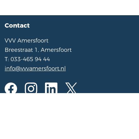
Contact
VVV Amersfoort
Breestraat 1, Amersfoort
T: 033-465 94 44
info@vvvamersfoort.nl
Opening hours
Mon to Sat
10:00 am - 5:00 pm
Sunday
11:00 am - 4:00 pm