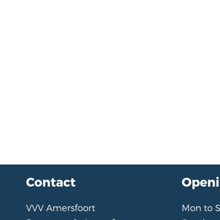
Contact
Openi
VVV Amersfoort
Mon to 