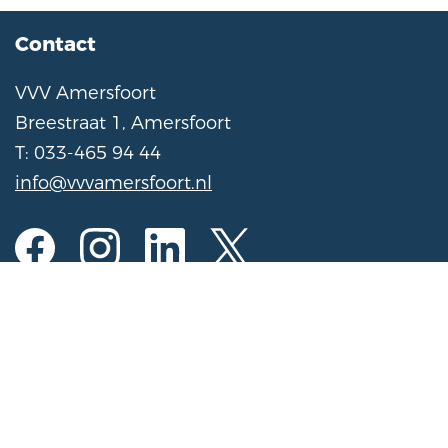
Contact
VVV Amersfoort
Breestraat 1, Amersfoort
T: 033-465 94 44
info@vvvamersfoort.nl
Opening hours
Mon to Sat
10:00 am - 5:00 pm
Sunday
11:00 am - 4:00 pm
(Open on Sundays from November 1 to March