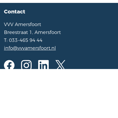
Contact
VVV Amersfoort
Breestraat 1, Amersfoort
T: 033-465 94 44
info@vvvamersfoort.nl
Opening hours
Mon to Sat
10:00 am - 5:00 pm
Sunday
11:00 am - 4:00 pm
(Open on Sundays from November 1 to March