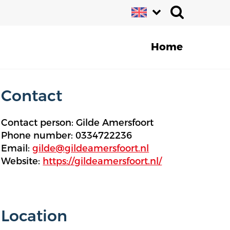
Home
Contact
Contact person: Gilde Amersfoort
Phone number: 0334722236
Email:
gilde@gildeamersfoort.nl
Website:
https://gildeamersfoort.nl/
Location