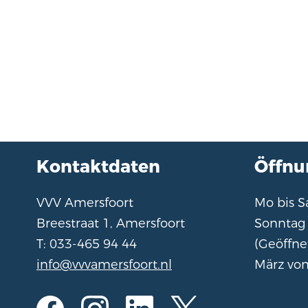
Kontaktdaten
Öffnu
VVV Amersfoort
Mo bis 
Breestraat 1, Amersfoort
Sonnta
T: 033-465 94 44
(Geöffne
info@vvvamersfoort.nl
März von