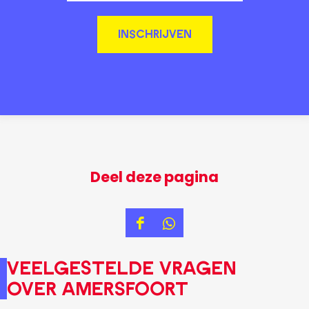
INSCHRIJVEN
Deel deze pagina
D
D
e
e
Veelgestelde vragen
e
e
over Amersfoort
l
l