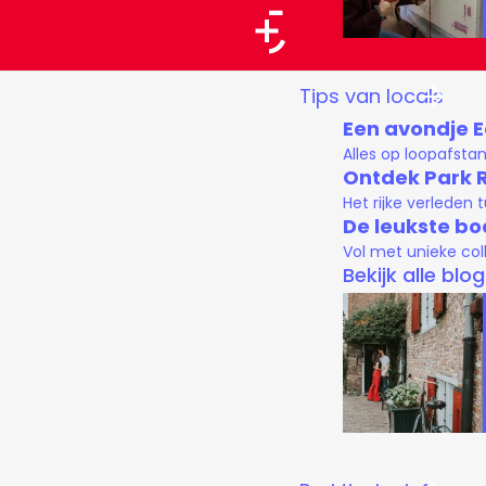
a
a
G
Tips van locals
r
a
Een avondje 
t
n
Alles op loopafsta
a
Ontdek Park 
Het rijke verleden
a
De leukste bo
r
Vol met unieke col
d
Bekijk alle blo
e
h
o
m
e
p