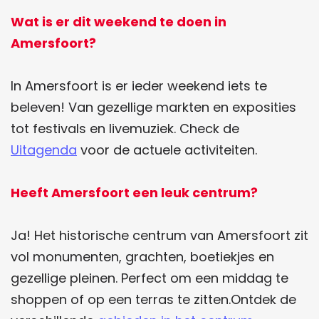
d
d
Wat is er dit weekend te doen in
e
e
Amersfoort?
z
z
e
e
In Amersfoort is er ieder weekend iets te
p
p
beleven! Van gezellige markten en exposities
a
a
tot festivals en livemuziek. Check de
g
g
Uitagenda
voor de actuele activiteiten.
i
i
n
n
Heeft Amersfoort een leuk centrum?
a
a
o
o
Ja! Het historische centrum van Amersfoort zit
p
p
vol monumenten, grachten, boetiekjes en
F
W
gezellige pleinen. Perfect om een middag te
a
h
shoppen of op een terras te zitten.Ontdek de
c
a