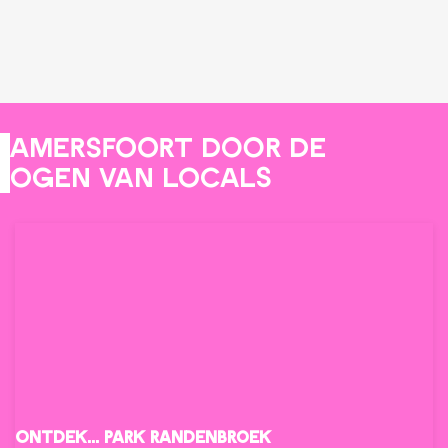
Amersfoort door de
ogen van locals
Ontdek... Park Randenbroek