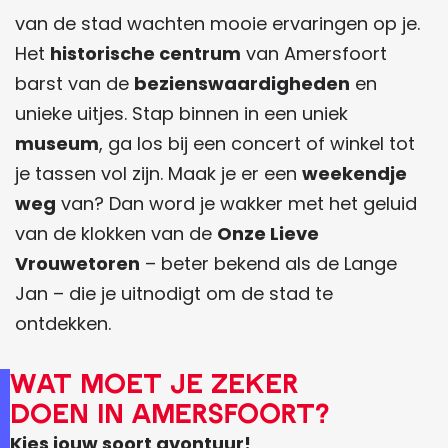
a
r
v
t
van de stad wachten mooie ervaringen op je.
r
a
d
Het
historische centrum
van Amersfoort
o
n
e
barst van de
bezienswaardigheden
en
u
l
k
unieke uitjes. Stap binnen in een uniek
t
o
k
museum
, ga los bij een concert of winkel tot
e
c
i
je tassen vol zijn. Maak je er een
weekendje
a
n
weg
van? Dan word je wakker met het geluid
l
g
van de klokken van de
Onze Lieve
s
s
Vrouwetoren
– beter bekend als de Lange
k
Jan – die je uitnodigt om de stad te
a
ontdekken.
a
Wat moet je zeker
r
doen in Amersfoort?
t
Kies jouw soort avontuur!