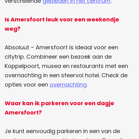
verschillende
gebieden in het centrum
.
e
t
b
s
Is Amersfoort leuk voor een weekendje
o
A
weg?
o
p
k
p
Absoluut – Amersfoort is ideaal voor een
citytrip. Combineer een bezoek aan de
Koppelpoort, musea en restaurants met een
overnachting in een sfeervol hotel. Check de
opties voor een
overnachting
.
Waar kan ik parkeren voor een dagje
Amersfoort?
Je kunt eenvoudig parkeren in een van de